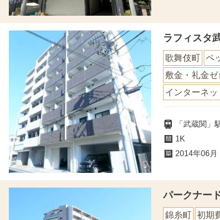
ラフィスタ
歌舞伎町
ペ
敷金・礼金ゼ
インターネッ
「武蔵関」
1K
2014年06月
パークナー
錦糸町
初期