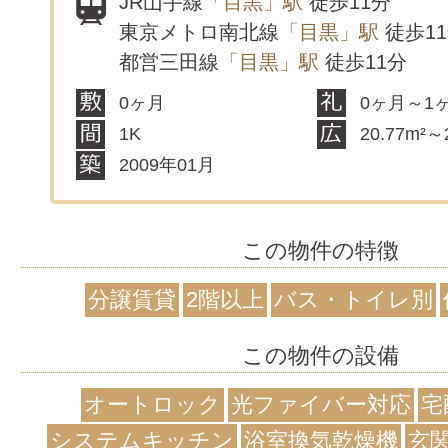
JR山手線
「目黒」駅
徒歩11分
東京メトロ南北線
「目黒」駅
徒歩1
都営三田線
「目黒」駅
徒歩11分
0ヶ月
0ヶ月～1
1K
20.77m²～
2009年01月
この物件の特徴
分譲賃貸
2階以上
バス・トイレ別
この物件の設備
オートロック
光ファイバー対応
宅
システムキッチン
浴室換気乾燥機
玄