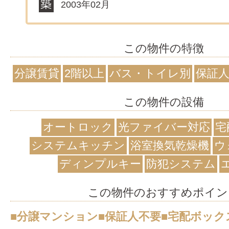
2003年02月
この物件の特徴
分譲賃貸
2階以上
バス・トイレ別
保証
この物件の設備
オートロック
光ファイバー対応
宅
システムキッチン
浴室換気乾燥機
ウ
ディンプルキー
防犯システム
この物件のおすすめポイン
■分譲マンション■保証人不要■宅配ボック