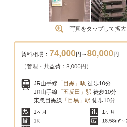
写真をタップして拡大
74,000
80,000
賃料相場：
円～
円
（管理・共益費：8,000円）
JR山手線
「目黒」駅
徒歩10分
JR山手線
「五反田」駅
徒歩10分
東急目黒線
「目黒」駅
徒歩10分
1ヶ月
1ヶ月
1K
18.58m²～