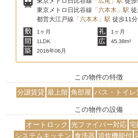
東京メトロ日比谷線
「広尾」駅
徒歩
東京メトロ日比谷線
「六本木」駅
徒
都営大江戸線
「六本木」駅
徒歩11分
1ヶ月
1ヶ月
1LDK
45.38m²
2016年06月
この物件の特徴
分譲賃貸
最上階
角部屋
バス・トイレ
この物件の設備
オートロック
光ファイバー対応
宅
システムキッチン
食洗器
追炊機能付