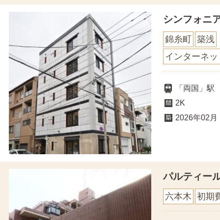
シンフォニ
錦糸町
築浅
インターネッ
「両国」駅
2K
2026年02月
パルティー
六本木
初期