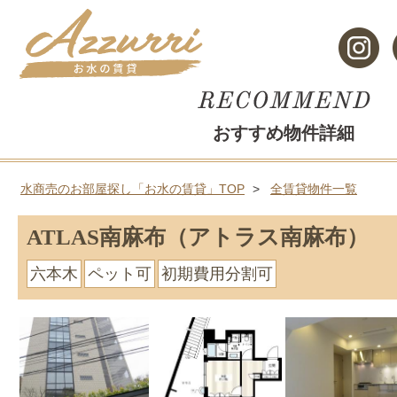
おすすめ物件詳細
水商売のお部屋探し「お水の賃貸」TOP
全賃貸物件一覧
ATLAS南麻布（アトラス南麻布）
六本木
ペット可
初期費用分割可