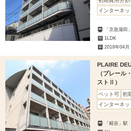
初期費用分割
インターネッ
「京急蒲田」
1LDK
2018年04月
PLAIRE D
（プレール
ストⅡ）
ペット可
初
インターネッ
「糀谷」駅 