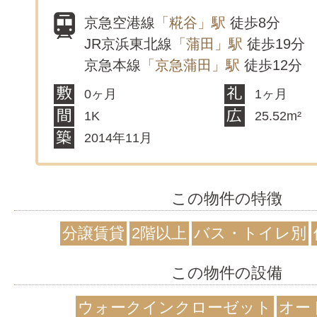
京急空港線
「糀谷」駅
徒歩8分
JR京浜東北線
「蒲田」駅
徒歩19分
京急本線
「京急蒲田」駅
徒歩12分
0ヶ月
1ヶ月
1K
25.52m²
2014年11月
この物件の特徴
分譲賃貸
2階以上
バス・トイレ別
この物件の設備
ウォークインクローゼット
オー