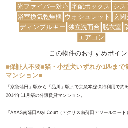
光ファイバー対応
宅配ボックス
シス
浴室換気乾燥機
ウォシュレット
玄関
ディンプルキー
独立洗面台
脱衣室
エアコン
この物件のおすすめポイン
■保証人不要■猫・小型犬いずれか1匹まで
マンション■
「京急蒲田」駅から「品川」駅まで京急本線快特利用で約6
2014年11月築の分譲賃貸マンション。
『AXAS南蒲田Asyl Court（アクサス南蒲田アジールコー