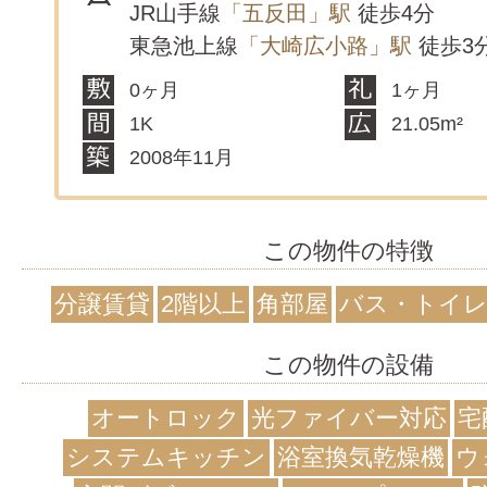
JR山手線
「五反田」駅
徒歩4分
東急池上線
「大崎広小路」駅
徒歩3
0ヶ月
1ヶ月
1K
21.05m²
2008年11月
この物件の特徴
分譲賃貸
2階以上
角部屋
バス・トイレ
この物件の設備
オートロック
光ファイバー対応
宅
システムキッチン
浴室換気乾燥機
ウ