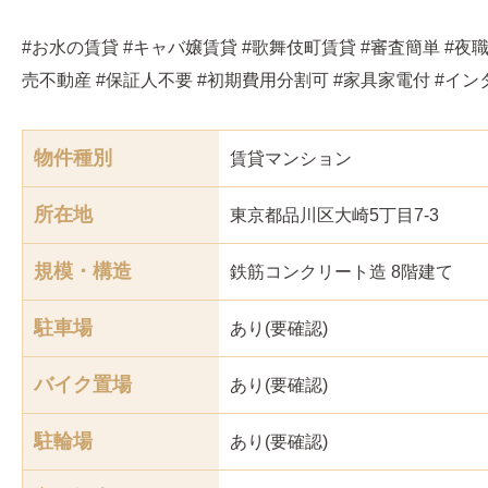
#お水の賃貸 #キャバ嬢賃貸 #歌舞伎町賃貸 #審査簡単 #夜職
売不動産 #保証人不要 #初期費用分割可 #家具家電付 #イ
物件種別
賃貸マンション
所在地
東京都品川区大崎5丁目7-3
規模・構造
鉄筋コンクリート造 8階建て
駐車場
あり(要確認)
バイク置場
あり(要確認)
駐輪場
あり(要確認)