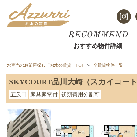
おすすめ物件詳細
水商売のお部屋探し「お水の賃貸」TOP
全賃貸物件一覧
SKYCOURT品川大崎（スカイコー
五反田
家具家電付
初期費用分割可