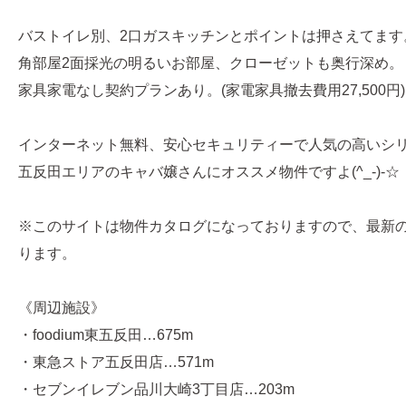
バストイレ別、2口ガスキッチンとポイントは押さえてます
角部屋2面採光の明るいお部屋、クローゼットも奥行深め。
家具家電なし契約プランあり。(家電家具撤去費用27,500円)
インターネット無料、安心セキュリティーで人気の高いシ
五反田エリアのキャバ嬢さんにオススメ物件ですよ(^_-)-☆
※このサイトは物件カタログになっておりますので、最新
ります。
《周辺施設》
・foodium東五反田…675m
・東急ストア五反田店…571m
・セブンイレブン品川大崎3丁目店…203m