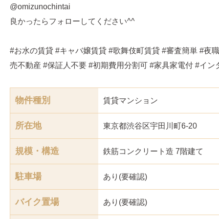
@omizunochintai
良かったらフォローしてください^^
#お水の賃貸 #キャバ嬢賃貸 #歌舞伎町賃貸 #審査簡単 #夜職
売不動産 #保証人不要 #初期費用分割可 #家具家電付 #イ
物件種別
賃貸マンション
所在地
東京都渋谷区宇田川町6-20
規模・構造
鉄筋コンクリート造 7階建て
駐車場
あり(要確認)
バイク置場
あり(要確認)