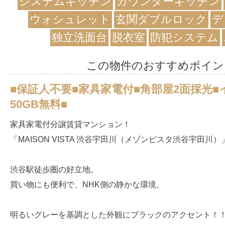
システムキッチン
カウンターキッチン
ウォシュレット
玄関ダブルロック
デ
独立洗面台
脱衣室
防犯システム
この物件のおすすめポイン
■保証人不要■家具家電付■角部屋2面採光
50GB無料■
家具家電付分譲賃貸マンション！
「MAISON VISTA 渋谷宇田川（メゾンビスタ渋谷宇田川
渋谷駅徒歩圏の好立地。
買い物にも便利で、NHK側の静かな環境。
明るいグレーを基調とした外観にブラックのアクセント！