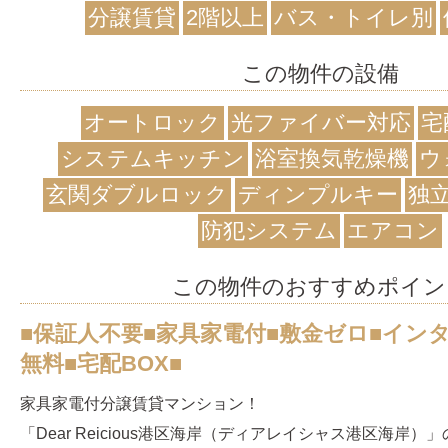
分譲賃貸
2階以上
バス・トイレ別
この物件の設備
オートロック
光ファイバー対応
宅
システムキッチン
浴室換気乾燥機
ウ
玄関ダブルロック
ディンプルキー
独
防犯システム
エアコン
この物件のおすすめポイン
■保証人不要■家具家電付■敷金ゼロ■インタ
無料■宅配BOX■
家具家電付分譲賃貸マンション！
「Dear Reicious港区海岸（ディアレイシャス港区海岸）