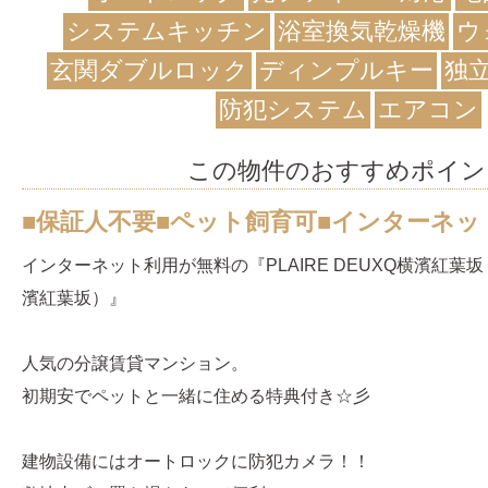
システムキッチン
浴室換気乾燥機
ウ
玄関ダブルロック
ディンプルキー
独
防犯システム
エアコン
この物件のおすすめポイン
■保証人不要■ペット飼育可■インターネッ
インターネット利用が無料の『PLAIRE DEUXQ横濱紅
濱紅葉坂）』
人気の分譲賃貸マンション。
初期安でペットと一緒に住める特典付き☆彡
建物設備にはオートロックに防犯カメラ！！