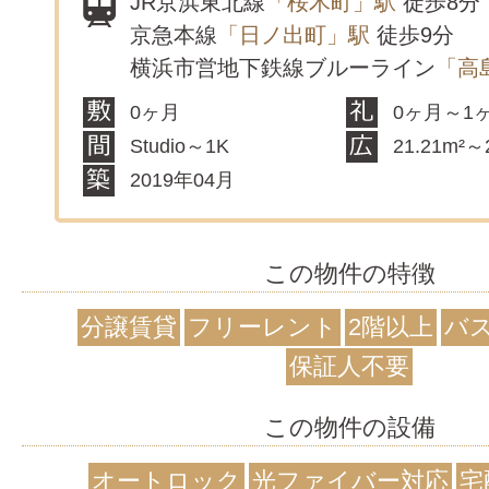
JR京浜東北線
「桜木町」駅
徒歩8分
京急本線
「日ノ出町」駅
徒歩9分
横浜市営地下鉄線ブルーライン
「高
0ヶ月
0ヶ月～1
Studio～1K
21.21m²～
2019年04月
この物件の特徴
分譲賃貸
フリーレント
2階以上
バ
保証人不要
この物件の設備
オートロック
光ファイバー対応
宅