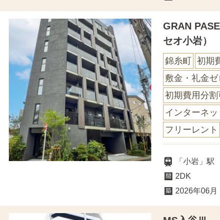
GRAN PA
セオ小岩）
錦糸町
初期
敷金・礼金ゼ
初期費用分割
インターネッ
フリーレント
「小岩」駅
2DK
2026年06月