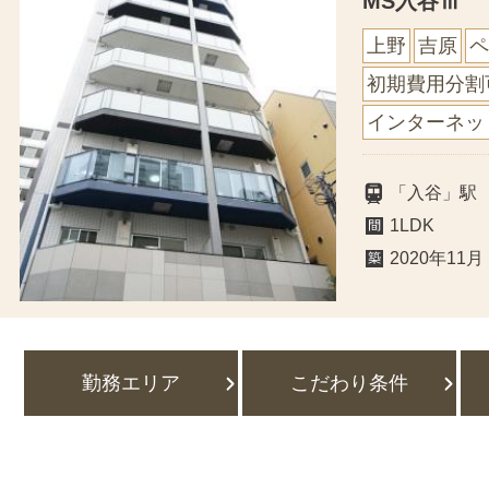
MS入谷Ⅲ
上野
吉原
ペ
初期費用分割
インターネッ
「入谷」駅
1LDK
2020年11月
勤務エリア
こだわり条件