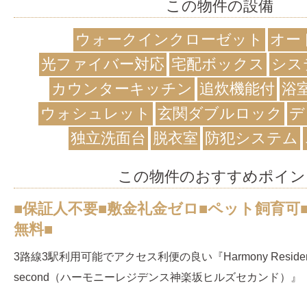
この物件の設備
ウォークインクローゼット
オー
光ファイバー対応
宅配ボックス
シス
カウンターキッチン
追炊機能付
浴
ウォシュレット
玄関ダブルロック
デ
独立洗面台
脱衣室
防犯システム
この物件のおすすめポイン
■保証人不要■敷金礼金ゼロ■ペット飼育可
無料■
3路線3駅利用可能でアクセス利便の良い『Harmony Residence
second（ハーモニーレジデンス神楽坂ヒルズセカンド）』