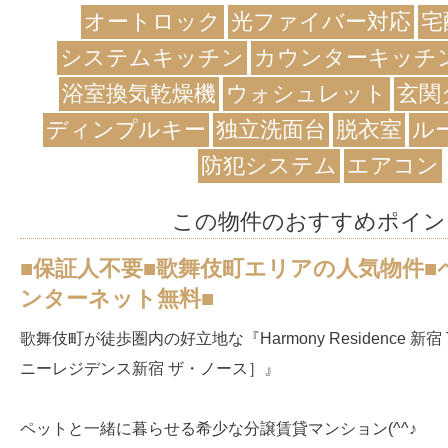
オートロック
光ファイバー対応
宅
システムキッチン
カウンターキッチ
浴室換気乾燥機
ウォシュレット
玄関
ディンプルキー
独立洗面台
脱衣室
ル
防犯システム
エアコン
この物件のおすすめポイン
■保証人不要■歌舞伎町エリアの人気物件■
ンターネット無料■
歌舞伎町が徒歩圏内の好立地な『Harmony Residence 新宿
ニーレジデンス新宿 ザ・ノース］』
ペットと一緒に暮らせる希少な分譲賃貸マンション(^^♪