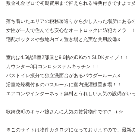
敷金礼金ゼロで初期費用まで抑えられる特典付きですよ☆
落ち着いたエリアの税務署通りから少し入った場所にある
女性が一人で住んでも安心なオートロックに防犯カメラ！
宅配ボックスや敷地内ゴミ置き場と充実な共用設備♬
室内は4.5帖洋室2部屋と9.6帖のDKの１SLDKタイプ！！
カウンター3口コンロシステムキッチン！！
バストイレ振分で独立洗面台があるパウダールーム♬
浴室乾燥機付きのバスルームに室内洗濯機置き場！！
エアコンやインターネット無料とうれしい人気の設備がい
歌舞伎町のキャバ嬢さんに人気の賃貸物件です(^_-)-☆
※このサイトは物件カタログになっておりますので、最新