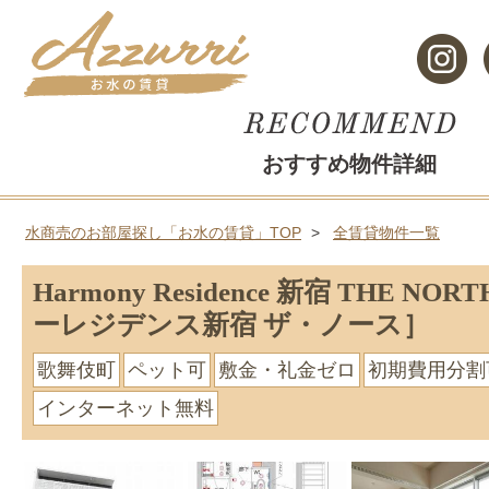
おすすめ物件詳細
水商売のお部屋探し「お水の賃貸」TOP
全賃貸物件一覧
Harmony Residence 新宿 THE N
ーレジデンス新宿 ザ・ノース］
歌舞伎町
ペット可
敷金・礼金ゼロ
初期費用分割
インターネット無料