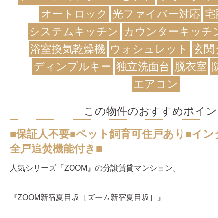
オートロック
光ファイバー対応
宅
システムキッチン
カウンターキッチ
浴室換気乾燥機
ウォシュレット
玄関
ディンプルキー
独立洗面台
脱衣室
エアコン
この物件のおすすめポイン
■保証人不要■ペット飼育可住戸あり■イン
全戸追焚機能付き■
人気シリーズ『ZOOM』の分譲賃貸マンション。
『ZOOM新宿夏目坂［ズーム新宿夏目坂］』