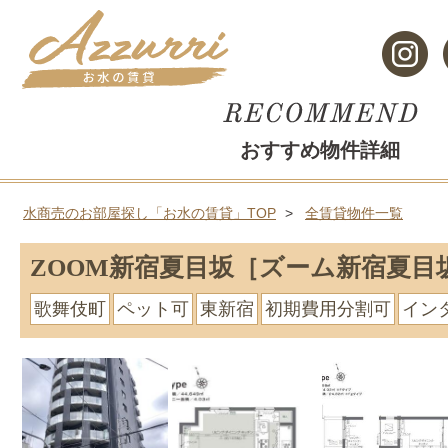
おすすめ物件詳細
水商売のお部屋探し「お水の賃貸」TOP
全賃貸物件一覧
ZOOM新宿夏目坂［ズーム新宿夏目
歌舞伎町
ペット可
東新宿
初期費用分割可
イン