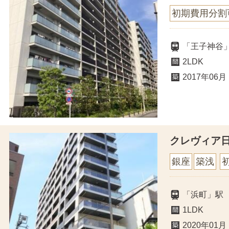
初期費用分割
「王子神谷」
2LDK
2017年06月
クレヴィア
銀座
築浅
「浜町」駅
1LDK
2020年01月