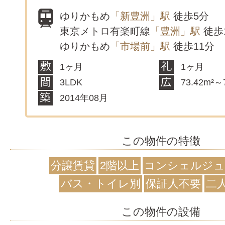
ゆりかもめ
「新豊洲」駅
徒歩5分
東京メトロ有楽町線
「豊洲」駅
徒歩
ゆりかもめ
「市場前」駅
徒歩11分
1ヶ月
1ヶ月
3LDK
73.42m²～
2014年08月
この物件の特徴
分譲賃貸
2階以上
コンシェルジュ
バス・トイレ別
保証人不要
二
この物件の設備