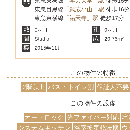
東急東横線
「学芸大学」駅
徒歩15分
東急目黒線
「武蔵小山」駅
徒歩16分
東急東横線
「祐天寺」駅
徒歩17分
0ヶ月
0ヶ月
Studio
20.76m²
2015年11月
この物件の特徴
2階以上
バス・トイレ別
保証人不要
この物件の設備
オートロック
光ファイバー対応
宅
システムキッチン
浴室換気乾燥機
ウ