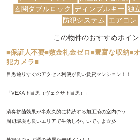
玄関ダブルロック
ディンプルキー
独
防犯システム
エアコン
この物件のおすすめポイン
■保証人不要■敷金礼金ゼロ■豊富な収納■
犯カメラ■
目黒通りすぐのアクセス利便が良い賃貸マンション！！
「VEXA下目黒（ヴェクサ下目黒）」
消臭抗菌効果が半永久的に持続する加工済の室内(^^♪
周辺環境も良いエリアで生活しやすいですよ☆彡
外観はウッド調の綺麗なデザイン！！