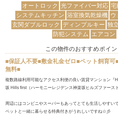
オートロック
光ファイバー対応
宅
システムキッチン
浴室換気乾燥機
ウ
玄関ダブルロック
ディンプルキー
独
防犯システム
エアコン
この物件のおすすめポイン
■保証人不要■敷金礼金ゼロ■ペット飼育可
無料■
複数路線利用可能なアクセス利便の良い賃貸マンション『Harmon
坂 Hills first（ハーモニーレジデンス神楽坂ヒルズファース
周辺にはコンビニやスーパーもあってとても生活しやすいです
ペットと一緒に暮らせる特典付きがうれしいですね☆彡