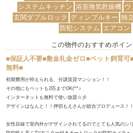
システムキッチン
浴室換気乾燥機
ウ
玄関ダブルロック
ディンプルキー
独
防犯システム
エアコン
この物件のおすすめポイン
■保証人不要■敷金礼金ゼロ■ペット飼育可
無料■
初期費用が抑えられる、分譲賃貸マンション！！
その他にもペットも2匹までOK(^^♪
インターネットも無料で使い放題☆彡
デザインはなんと！！押切もえさんが総合プロデュース！
女性目線で室内外がデザインされてるのでとても人気のシ
防犯性も高くTVモニター付きオートロックや防犯カメラ♬