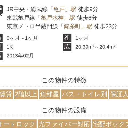
JR中央・総武線
「亀戸」駅
徒歩9分
東武亀戸線
「亀戸水神」駅
徒歩6分
東京メトロ半蔵門線
「錦糸町」駅
徒歩23分
0ヶ月～1ヶ月
1ヶ月
1K
20.39m²～20.4m²
2013年02月
この物件の特徴
賃貸
2階以上
角部屋
バス・トイレ別
保証
この物件の設備
オートロック
光ファイバー対応
宅配ボック