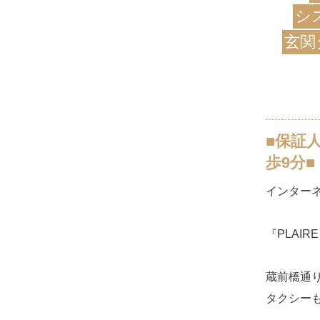
シ
玄関
■保証
歩9分■
インター
『PLAI
蔵前橋通り
タクシー