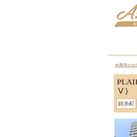
水商売のお
PLA
Ⅴ）
錦糸町