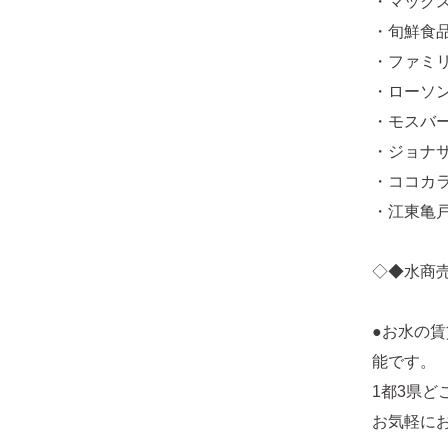
・マックス
・旬鮮食品
・ファミ
・ローソン
・モスバー
・ジョナサ
・ココカラ
・江東亀戸
◇◆水商
●お水の
能です。
1都3県
お気軽に