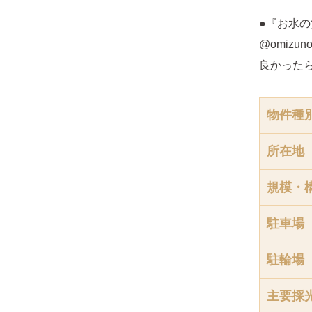
●『お水の
@omizunoc
良かった
物件種
所在地
規模・
駐車場
駐輪場
主要採