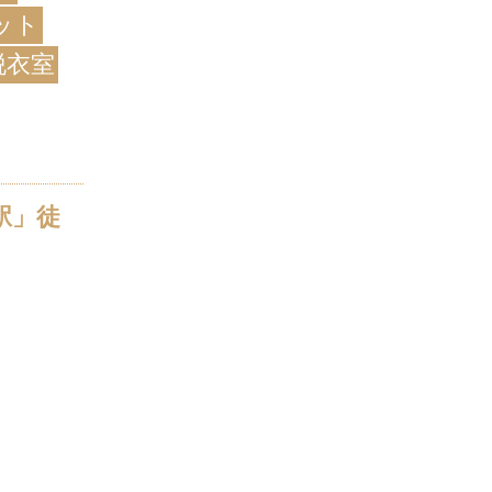
ット
脱衣室
駅」徒