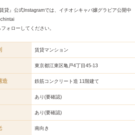
賃貸』公式Instagramでは、イチオシキャバ嬢グラビア公開中
hintai
らフォローしてください。
別
賃貸マンション
東京都江東区亀戸4丁目45-13
構造
鉄筋コンクリート造 11階建て
あり(要確認)
あり(要確認)
光
南
向き