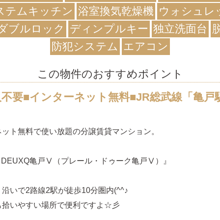
ステムキッチン
浴室換気乾燥機
ウォシュレ
ダブルロック
ディンプルキー
独立洗面台
防犯システム
エアコン
この物件のおすすめポイント
人不要■インターネット無料■JR総武線「亀戸
ネット無料で使い放題の分譲賃貸マンション。
RE DEUXQ亀戸Ⅴ（プレール・ドゥーク亀戸Ⅴ）』
沿いで2路線2駅が徒歩10分圏内(^^♪
も拾いやすい場所で便利ですよ☆彡