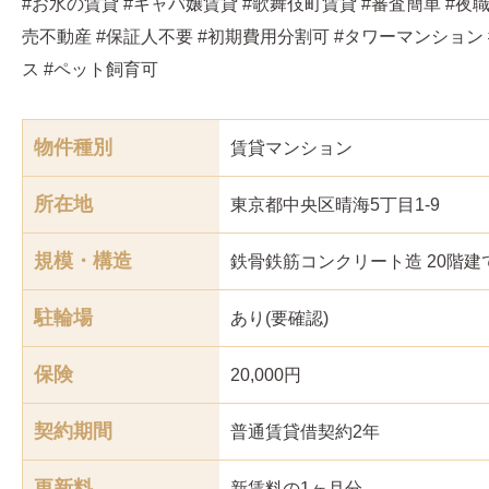
#お水の賃貸 #キャバ嬢賃貸 #歌舞伎町賃貸 #審査簡単 #夜職
売不動産 #保証人不要 #初期費用分割可 #タワーマンション
ス #ペット飼育可
物件種別
賃貸マンション
所在地
東京都中央区晴海5丁目1-9
規模・構造
鉄骨鉄筋コンクリート造 20階建
駐輪場
あり(要確認)
保険
20,000円
契約期間
普通賃貸借契約2年
更新料
新賃料の1ヶ月分