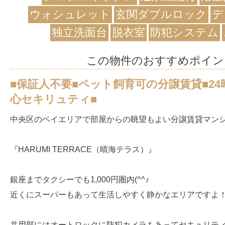
ウォシュレット
玄関ダブルロック
デ
独立洗面台
脱衣室
防犯システム
この物件のおすすめポイン
■保証人不要■ペット飼育可の分譲賃貸■2
心セキリュティ■
中央区のベイエリアで部屋からの眺望もよい分譲賃貸マン
『HARUMI TERRACE（晴海テラス）』
銀座までタクシーでも1,000円圏内(^^♪
近くにスーパーもあって生活しやすく静かなエリアですよ
共用部にはオートロックに防犯カメラもあってセキュリテ