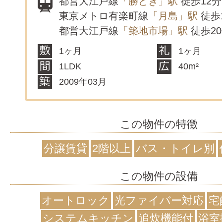
都営大江戸線
「勝どき」駅
徒歩12分
東京メトロ有楽町線
「月島」駅
徒歩
都営大江戸線
「築地市場」駅
徒歩2
1ヶ月
1ヶ月
1LDK
40m²
2009年03月
この物件の特徴
分譲賃貸
2階以上
バス・トイレ別
この物件の設備
オートロック
光ファイバー対応
宅
システムキッチン
追炊機能付
浴室