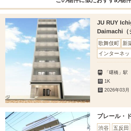
JU RUY Ichi
Daimach
歌舞伎町
新
インターネッ
「曙橋」駅
1K
2026年03月
プレール・
渋谷
五反田