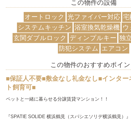
この物件の設備
オートロック
光ファイバー対応
宅
システムキッチン
浴室換気乾燥機
ウ
玄関ダブルロック
ディンプルキー
独
防犯システム
エアコン
この物件のおすすめポイン
■保証人不要■敷金なし礼金なし■インター
ト飼育可■
ペットと一緒に暮らせる分譲賃貸マンション！！
『SPATIE SOLIDE 横浜鶴見（スパシエソリデ横浜鶴見）』