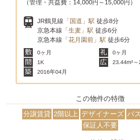
（管理・共益費：14,000円～15,000円）
JR鶴見線
「国道」駅
徒歩8分
京急本線
「生麦」駅
徒歩6分
京急本線
「花月園前」駅
徒歩6分
0ヶ月
0ヶ月
1K
23.44m²～
2016年04月
この物件の特徴
分譲賃貸
2階以上
デザイナーズ
バ
保証人不要