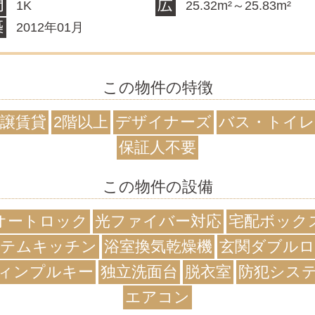
1K
25.32m²～25.83m²
2012年01月
この物件の特徴
譲賃貸
2階以上
デザイナーズ
バス・トイレ
保証人不要
この物件の設備
オートロック
光ファイバー対応
宅配ボック
テムキッチン
浴室換気乾燥機
玄関ダブル
ィンプルキー
独立洗面台
脱衣室
防犯シス
エアコン