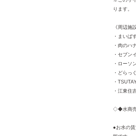
ります。
《周辺施
・まいばす
・肉のハナ
・セブンイ
・ローソン
・どらっぐ
・TSUTA
・江東住吉
◇◆水商
●お水の