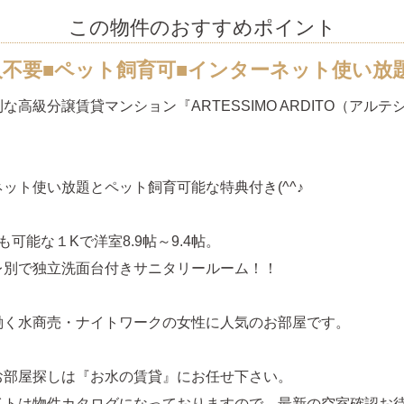
この物件のおすすめポイント
人不要■ペット飼育可■インターネット使い放
な高級分譲賃貸マンション『ARTESSIMO ARDITO（アルテ
』
ット使い放題とペット飼育可能な特典付き(^^♪
も可能な１Kで洋室8.9帖～9.4帖。
レ別で独立洗面台付きサニタリールーム！！
働く水商売・ナイトワークの女性に人気のお部屋です。
お部屋探しは『お水の賃貸』にお任せ下さい。
イトは物件カタログになっておりますので、最新の空室確認お