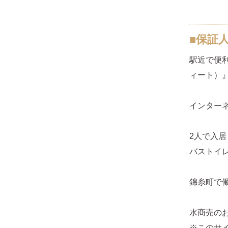
■保証
駅近で便利
ィート）
インターネ
2人で入居
バストイ
錦糸町で
水商売の
※このサ