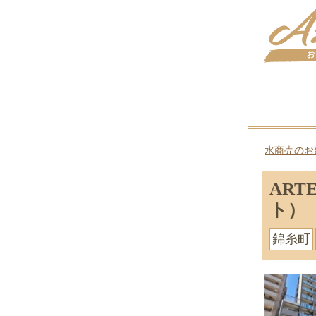
水商売のお
ART
ト）
錦糸町