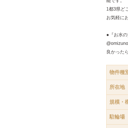
能です。
1都3県
お気軽に
●『お水の
@omizunoc
良かった
物件種
所在地
規模・
駐輪場