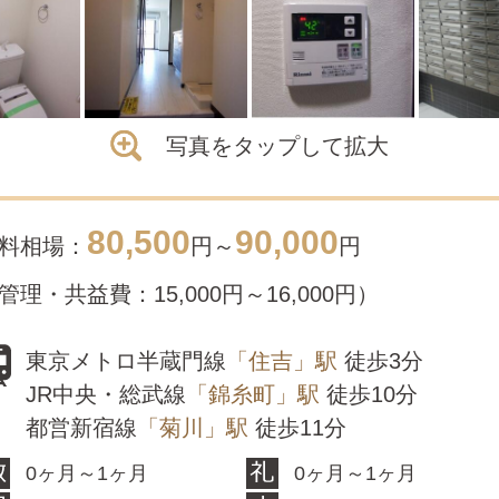
写真をタップして拡大
80,500
90,000
料相場：
円～
円
管理・共益費：15,000円～16,000円）
東京メトロ半蔵門線
「住吉」駅
徒歩3分
JR中央・総武線
「錦糸町」駅
徒歩10分
都営新宿線
「菊川」駅
徒歩11分
0ヶ月～1ヶ月
0ヶ月～1ヶ月