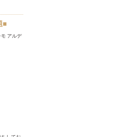
題■
シモ アルデ
待ちしてお