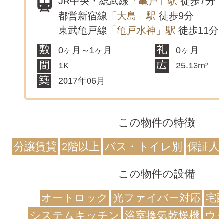
JR中央・総武線
「亀戸」駅
徒歩7分
都営新宿線
「大島」駅
徒歩9分
東武亀戸線
「亀戸水神」駅
徒歩11分
0ヶ月～1ヶ月
0ヶ月
1K
25.13m²
2017年06月
この物件の特徴
分譲賃貸
2階以上
バス・トイレ別
保証
この物件の設備
オートロック
光ファイバー対応
宅
システムキッチン
浴室換気乾燥機
ウ