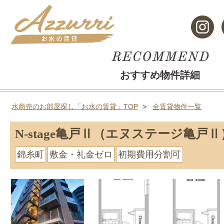
おすすめ物件詳細
水商売のお部屋探し「お水の賃貸」TOP
全賃貸物件一覧
N-stage亀戸Ⅱ（エヌステージ亀戸Ⅱ
錦糸町
敷金・礼金ゼロ
初期費用分割可