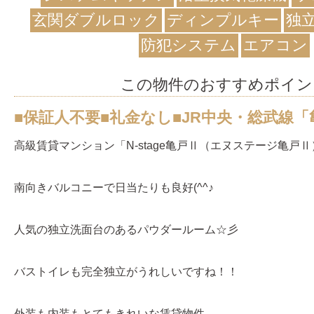
玄関ダブルロック
ディンプルキー
独
防犯システム
エアコン
この物件のおすすめポイン
■保証人不要■礼金なし■JR中央・総武線「
高級賃貸マンション「N-stage亀戸Ⅱ（エヌステージ亀戸Ⅱ
南向きバルコニーで日当たりも良好(^^♪
人気の独立洗面台のあるパウダールーム☆彡
バストイレも完全独立がうれしいですね！！
外装も内装もとてもきれいな賃貸物件。