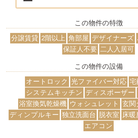
この物件の特徴
分譲賃貸
2階以上
角部屋
デザイナーズ
保証人不要
二人入居可
この物件の設備
オートロック
光ファイバー対応
宅
システムキッチン
ディスポーザー
浴室換気乾燥機
ウォシュレット
玄関
ディンプルキー
独立洗面台
脱衣室
床暖
エアコン