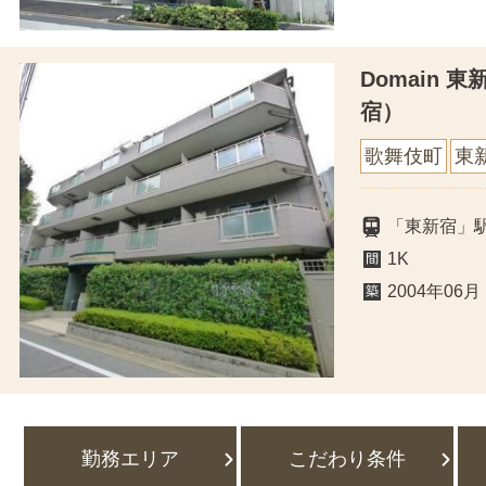
Domain 
宿）
歌舞伎町
東
「東新宿」
1K
2004年06月
勤務エリア
こだわり条件