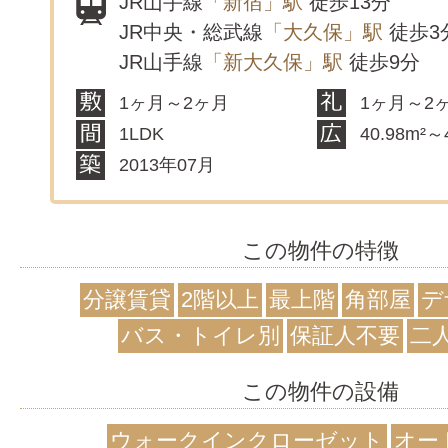
JR山手線
「新宿」駅
徒歩13分
JR中央・総武線
「大久保」駅
徒歩3
JR山手線
「新大久保」駅
徒歩9分
1ヶ月～2ヶ月
1ヶ月～2
1LDK
40.98m²～
2013年07月
この物件の特徴
分譲賃貸
2階以上
最上階
角部屋
デ
バス・トイレ別
保証人不要
二
この物件の設備
ウォークインクローゼット
オー