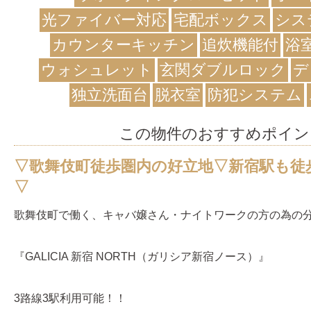
光ファイバー対応
宅配ボックス
シス
カウンターキッチン
追炊機能付
浴
ウォシュレット
玄関ダブルロック
デ
独立洗面台
脱衣室
防犯システム
この物件のおすすめポイン
▽歌舞伎町徒歩圏内の好立地▽新宿駅も徒
▽
歌舞伎町で働く、キャバ嬢さん・ナイトワークの方の為の
『GALICIA 新宿 NORTH（ガリシア新宿ノース）』
3路線3駅利用可能！！