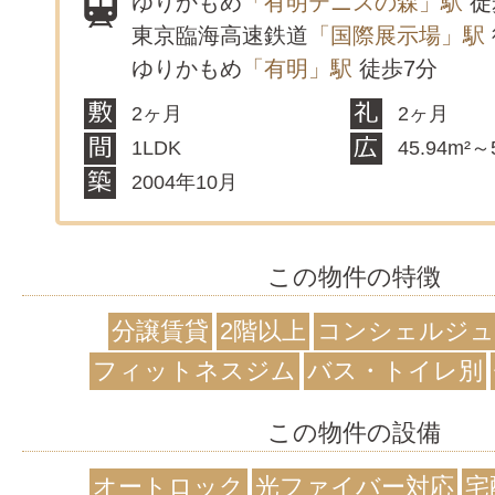
ゆりかもめ
「有明テニスの森」駅
徒
東京臨海高速鉄道
「国際展示場」駅
ゆりかもめ
「有明」駅
徒歩7分
2ヶ月
2ヶ月
1LDK
45.94m²～
2004年10月
この物件の特徴
分譲賃貸
2階以上
コンシェルジュ
フィットネスジム
バス・トイレ別
この物件の設備
オートロック
光ファイバー対応
宅