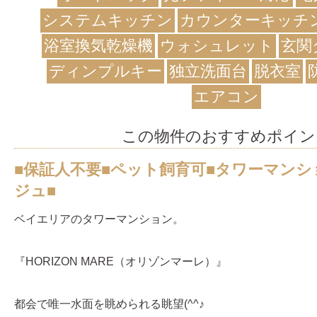
システムキッチン
カウンターキッチ
浴室換気乾燥機
ウォシュレット
玄関
ディンプルキー
独立洗面台
脱衣室
エアコン
この物件のおすすめポイン
■保証人不要■ペット飼育可■タワーマンシ
ジュ■
ベイエリアのタワーマンション。
『HORIZON MARE（オリゾンマーレ）』
都会で唯一水面を眺められる眺望(^^♪