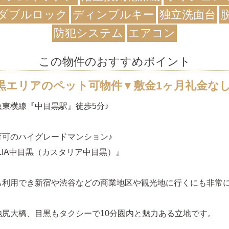
ダブルロック
ディンプルキー
独立洗面台
防犯システム
エアコン
この物件のおすすめポイント
黒エリアのペット可物件▼敷金1ヶ月礼金な
急東横線『中目黒駅』徒歩5分♪
育可のハイグレードマンション♪
ALIA中目黒（カスタリア中目黒）』
も利用でき新宿や渋谷などの商業地区や観光地に行くにも非常
池尻大橋、目黒もタクシーで10分圏内と魅力ある立地です。