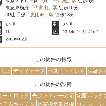
東京メトロ日比谷線
「中目黒」駅
徒歩5分
東急東横線
「代官山」駅
徒歩10分
JR山手線
「恵比寿」駅
徒歩13分
1ヶ月
0ヶ月
1K
23.84m²～31.41m²
2008年02月
この物件の特徴
階以上
デザイナーズ
バス・トイレ別
保証人
この物件の設備
オートロック
光ファイバー対応
宅配ボック
ステムキッチン
浴室換気乾燥機
ウォシュレ