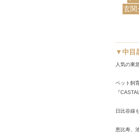
玄関
▼中目
人気の東
ペット飼
『CAST
日比谷線
恵比寿、