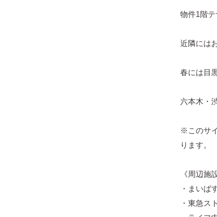
物件1階テナ
近隣には
春には目
六本木・
※このサ
ります。
《周辺施
・まいばす
・東急スト