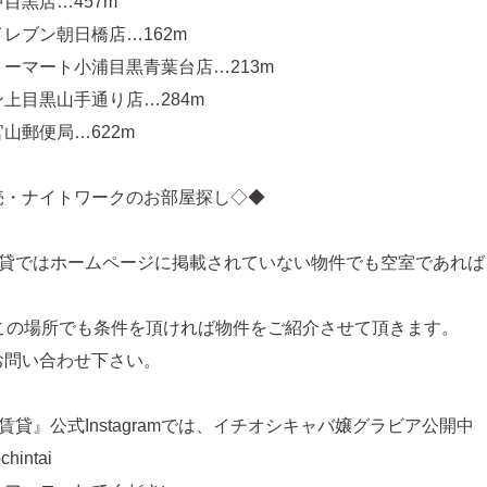
目黒店…457m
レブン朝日橋店…162m
ーマート小浦目黒青葉台店…213m
上目黒山手通り店…284m
山郵便局…622m
売・ナイトワークのお部屋探し◇◆
賃貸ではホームページに掲載されていない物件でも空室であれば
どこの場所でも条件を頂ければ物件をご紹介させて頂きます。
お問い合わせ下さい。
賃貸』公式Instagramでは、イチオシキャバ嬢グラビア公開中
hintai