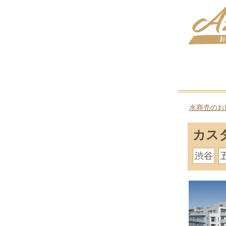
水商売のお
カス
渋谷