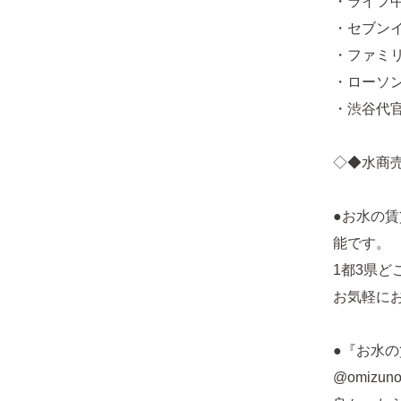
・ライフ中
・セブンイ
・ファミリ
・ローソン
・渋谷代官
◇◆水商
●お水の
能です。
1都3県
お気軽に
●『お水の
@omizunoc