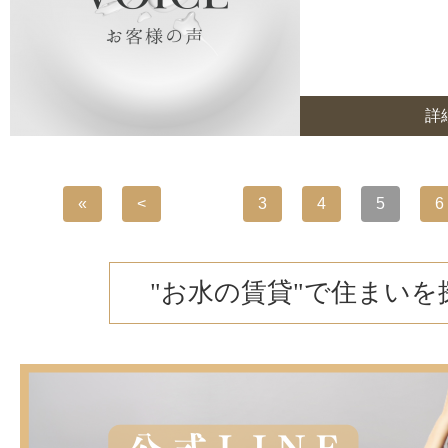
詳
«
<
...
3
4
5
6
"お水の賃貸"で住まいを