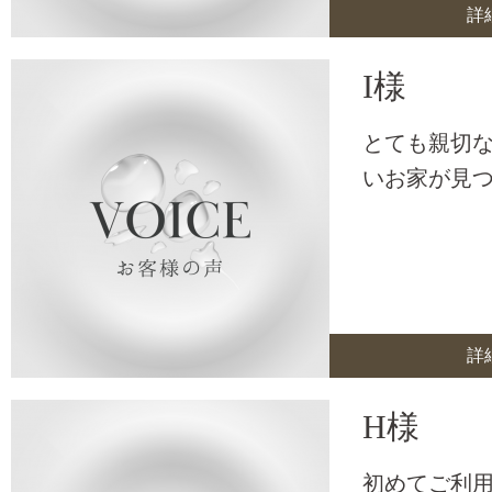
詳
I様
とても親切
いお家が見
詳
H様
初めてご利