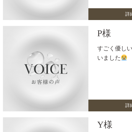
詳
P様
すごく優し
いました
詳
Y様