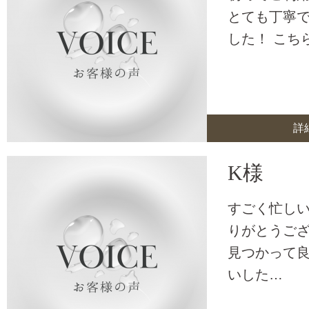
とても丁寧
した！ こち
詳
K様
すごく忙し
りがとうござ
見つかって
いした…