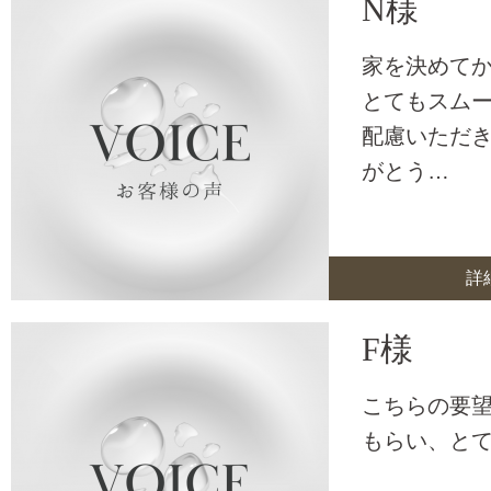
N様
家を決めて
とてもスムー
配慮いただ
がとう…
詳
F様
こちらの要
もらい、と