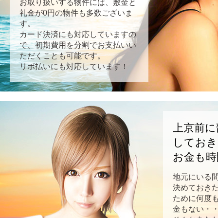
お取り扱いする物件には、敷金と
礼金が0円の物件も多数ございま
す。
カード決済にも対応していますの
で、初期費用を分割でお支払いい
ただくことも可能です。
リボ払いにも対応しています！
上京前に
しておき
お金も時
地元にいる
決めておき
ために何度
金もない・