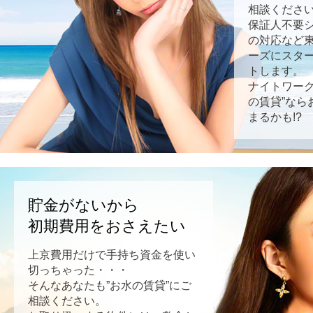
相談くださ
保証人不要
の対応など
ーズにスタ
トします。
ナイトワーク
の賃貸”なら
まるかも!?
貯金がないから
初期費用をおさえたい
上京費用だけで手持ち資金を使い
切っちゃった・・・
そんなあなたも”お水の賃貸”にご
相談ください。