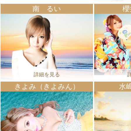
南 るい
櫻
詳細を見る
きよみ（きよみん）
水