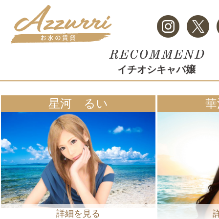
イチオシキャバ嬢
星河 るい
華
詳細を見る