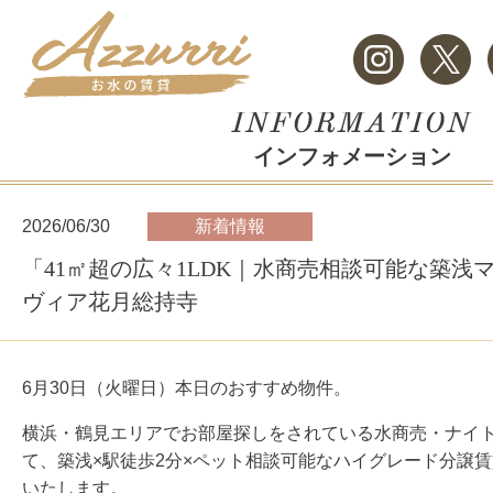
インフォメーション
2026/06/30
新着情報
「41㎡超の広々1LDK｜水商売相談可能な築浅
ヴィア花月総持寺
6月30
日（火
曜日）本日のおすすめ物件。
横浜・鶴見エリアでお部屋探しをされている水商売・ナイ
て、築浅×駅徒歩2分×ペット相談可能なハイグレード分譲
いたします。