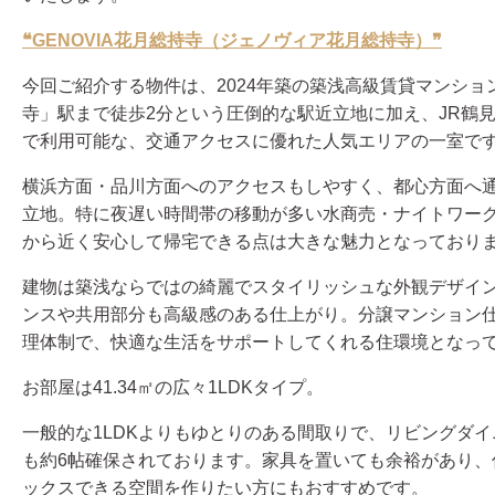
❝GENOVIA花月総持寺（ジェノヴィア花月総持寺）
❞
今回ご紹介する物件は、2024年築の築浅高級賃貸マンショ
寺」駅まで徒歩2分という圧倒的な駅近立地に加え、JR鶴
で利用可能な、交通アクセスに優れた人気エリアの一室で
横浜方面・品川方面へのアクセスもしやすく、都心方面へ
立地。特に夜遅い時間帯の移動が多い水商売・ナイトワー
から近く安心して帰宅できる点は大きな魅力となっており
建物は築浅ならではの綺麗でスタイリッシュな外観デザイ
ンスや共用部分も高級感のある仕上がり。分譲マンション
理体制で、快適な生活をサポートしてくれる住環境となっ
お部屋は41.34㎡の広々1LDKタイプ。
一般的な1LDKよりもゆとりのある間取りで、リビングダイ
も約6帖確保されております。家具を置いても余裕があり、
ックスできる空間を作りたい方にもおすすめです。