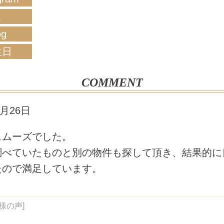
X
og
生日
COMMENT
6月26日
スムーズでした。
調べていたものと別の物件も探して頂き、結果的に
たので満足しています。
様の声]