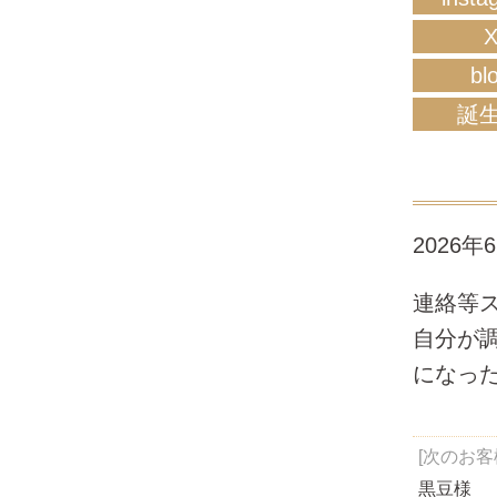
bl
誕
2026年
連絡等
自分が
になっ
[次のお客
黒豆様