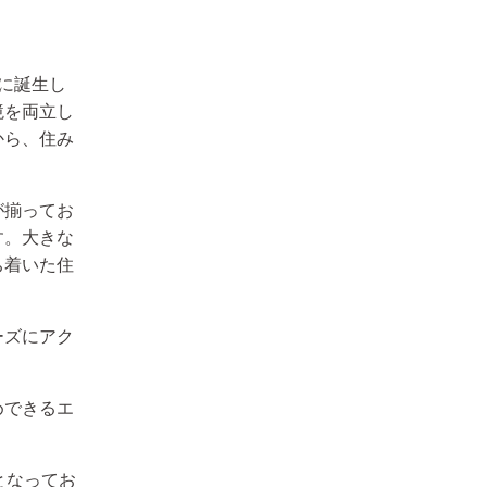
に誕生し
境を両立し
から、住み
が揃ってお
す。大きな
ち着いた住
ーズにアク
めできるエ
となってお