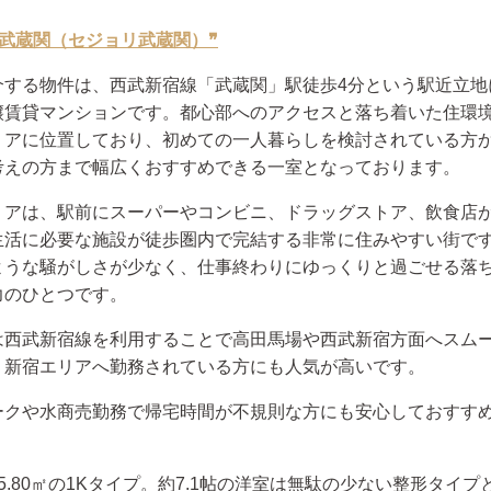
 joli武蔵関（セジョリ武蔵関）❞
介する物件は、西武新宿線「武蔵関」駅徒歩4分という駅近立地
譲賃貸マンションです。都心部へのアクセスと落ち着いた住環
リアに位置しており、初めての一人暮らしを検討されている方
考えの方まで幅広くおすすめできる一室となっております。
リアは、駅前にスーパーやコンビニ、ドラッグストア、飲食店
生活に必要な施設が徒歩圏内で完結する非常に住みやすい街で
ような騒がしさが少なく、仕事終わりにゆっくりと過ごせる落
力のひとつです。
は西武新宿線を利用することで高田馬場や西武新宿方面へスム
。新宿エリアへ勤務されている方にも人気が高いです。
ークや水商売勤務で帰宅時間が不規則な方にも安心しておすす
。
5.80㎡の1Kタイプ。約7.1帖の洋室は無駄の少ない整形タイプ