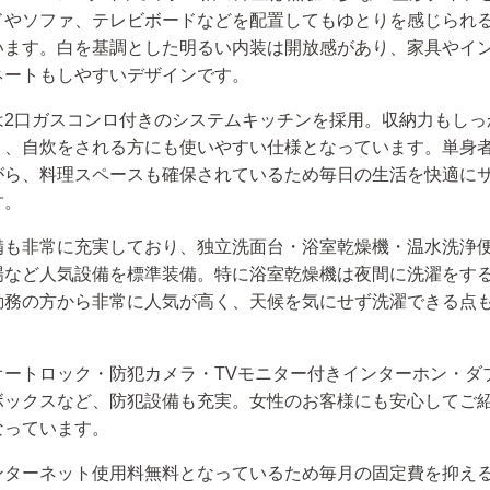
ドやソファ、テレビボードなどを配置してもゆとりを感じられ
います。白を基調とした明るい内装は開放感があり、家具やイ
ネートもしやすいデザインです。
は2口ガスコンロ付きのシステムキッチンを採用。収納力もしっ
り、自炊をされる方にも使いやすい仕様となっています。単身
がら、料理スペースも確保されているため毎日の生活を快適に
す。
備も非常に充実しており、独立洗面台・浴室乾燥機・温水洗浄
場など人気設備を標準装備。特に浴室乾燥機は夜間に洗濯をす
勤務の方から非常に人気が高く、天候を気にせず洗濯できる点
オートロック・防犯カメラ・TVモニター付きインターホン・ダ
ボックスなど、防犯設備も充実。女性のお客様にも安心してご
なっています。
ンターネット使用料無料となっているため毎月の固定費を抑え