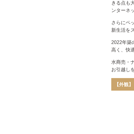
きる点も
ンターネ
さらにペ
新生活を
2022
高く、快
水商売・
お引越し
【外観】