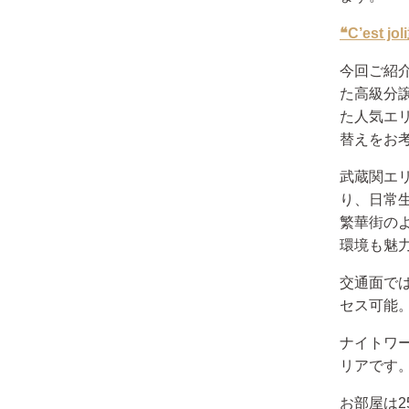
❝C’est
今回ご紹
た高級分
た人気エ
替えをお
武蔵関エ
り、日常
繁華街の
環境も魅
交通面で
セス可能
ナイトワ
リアです
お部屋は2