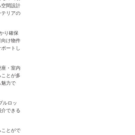
る空間設計
ンテリアの
かり確保
者向け物件
サポートし
便座・室内
ることが多
も魅力で
ブルロッ
紹介できる
ることがで