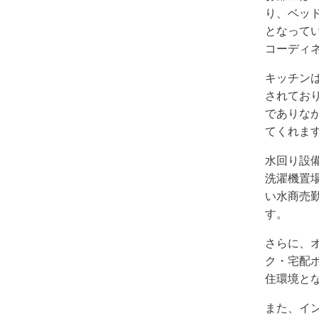
り、ベッ
となって
コーディ
キッチン
されてお
でありな
てくれま
水回り設
洗濯機置
い水商売
す。
さらに、
ク・宅配
住環境と
また、イ