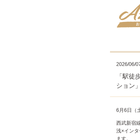
2026/06/0
「駅徒歩
ション」
6月6
日（
西武新宿
浅×イン
ます。