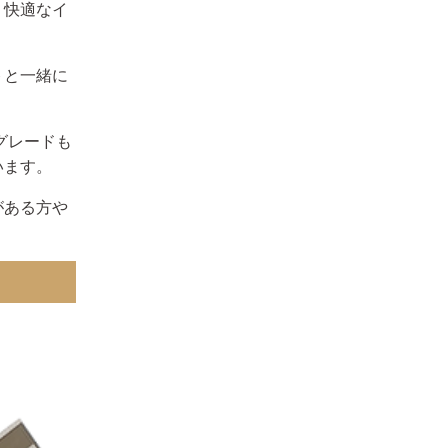
、快適なイ
トと一緒に
グレードも
います。
がある方や