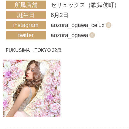
所属店舗
セリュックス（歌舞伎町）
誕生日
6月2日
instagram
aozora_ogawa_celux
twitter
aozora_ogawa
FUKUSIMA→TOKYO 22歳