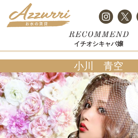
イチオシキャバ嬢
小川 青空