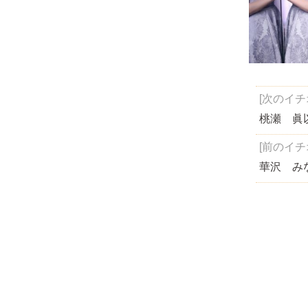
[次のイチ
桃瀬 眞
[前のイチ
華沢 み